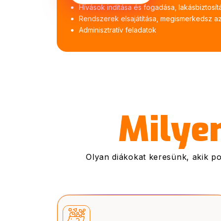
Hívások indítása és fogadása, lakásbiztosít
Rendszerek elsajátítása, megismerkedsz az 
Adminisztratív feladatok
Milye
Olyan diákokat keresünk, akik pon