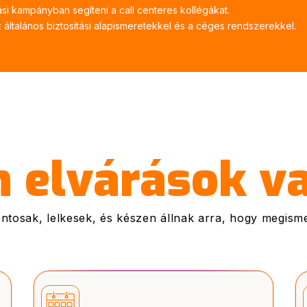
ási kampányban segíteni a call centeres kollégákat.
általános biztosítási alapismeretekkel és a céges rendszerekkel.
n elvárások v
tosak, lelkesek, és készen állnak arra, hogy megismerj