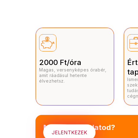
2000 Ft/óra
Ér
Magas, versenyképes órabér,
ta
amit ráadásul hetente
Isme
élvezhetsz.
szekt
tudá
cégn
Mi lesz a feladatod?
JELENTKEZEK