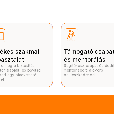
tékes szakmai
Támogató csapa
pasztalat
és mentorálás
rd meg a biztosítási
Segítőkész csapat és dedik
or alapjait, és bővítsd
mentor segíti a gyors
sod egy piacvezető
beilleszkedésed.
él.