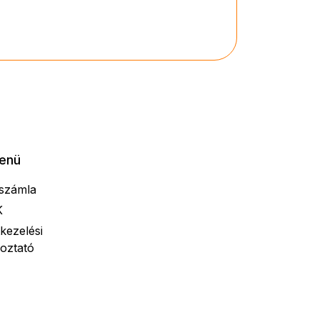
enü
számla
K
kezelési
koztató