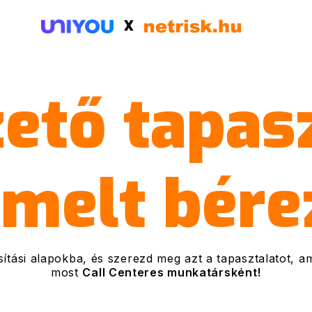
X
ető tapas
emelt bére
sítási alapokba, és szerezd meg azt a tapasztalatot, a
most
Call Centeres munkatársként!