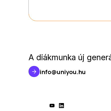
A diákmunka új generá
info@uniyou.hu