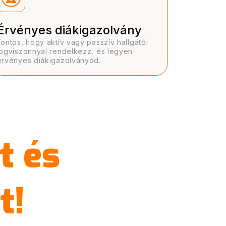
Érvényes diákigazolvány
Fontos, hogy aktív vagy passzív hallgatói
jogviszonnyal rendelkezz, és legyen
érvényes diákigazolványod.
t és
t!