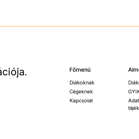
ciója.
Főmenü
Alm
Diákoknak
Diák
Cégeknek
GYI
Kapcsolat
Adat
tájé