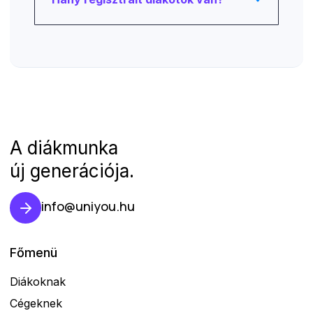
A diákmunka
új generációja.
info@uniyou.hu
Főmenü
Diákoknak
Cégeknek